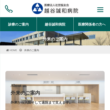
診療のご案内
越谷誠和病院
医療関係者の方
へ
外来のご案内
HOME
外来のご案内
About us
外来のご案内
外来から入院そして退院まで支えます。