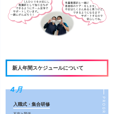
新人年間スケジュールについて
4月
4月
PROGRAM
入職式・集合研修
不安と緊張。