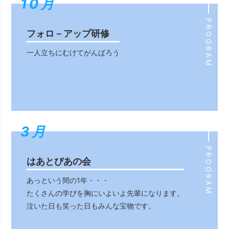
10月
10月
PROGRAM
フォロ－アップ研修
一人立ちにむけてがんばろう
3月
3月
PROGRAM
はあとぴあの会
あっという間の1年・・・
たくさんの学びを胸にいよいよ先輩になります。
泣いた日も笑った日もみんな宝物です。