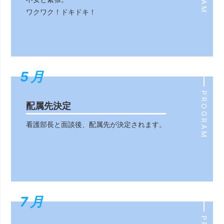
ワクワク！ドキドキ！
5月
5月
PROGRAM
配属先決定
看護部長と面談後、配属先が決定されます。
7月
7月